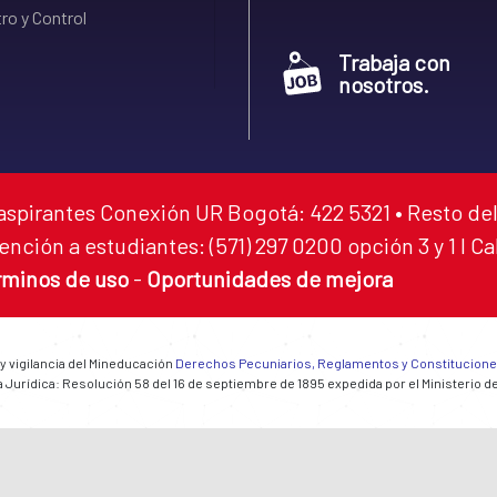
ro y Control
Trabaja con
nosotros.
aspirantes Conexión UR Bogotá: 422 5321 • Resto del
ención a estudiantes: (571) 297 0200 opción 3 y 1 I C
rminos de uso
-
Oportunidades de mejora
 y vigilancia del Mineducación
Derechos Pecuniarios, Reglamentos y Constitucion
 Jurídica: Resolución 58 del 16 de septiembre de 1895 expedida por el Ministerio d