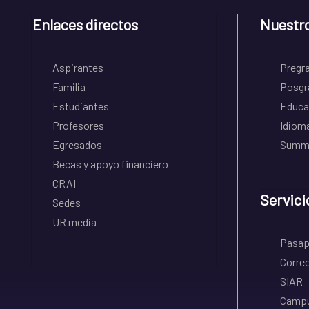
Enlaces directos
Nuestr
Aspirantes
Pregr
Familia
Posgr
Estudiantes
Educa
Profesores
Idiom
Egresados
Summe
Becas y apoyo financiero
CRAI
Servici
Sedes
UR media
Pasapo
Correo
SIAR
Campu