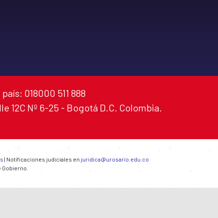
 país: 018000 511 888
alle 12C Nº 6-25 - Bogotá D.C. Colombia.
es
| Notificaciones judiciales en
juridica@urosario.edu.co
e Gobierno.