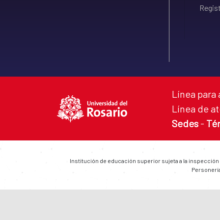
Regist
Línea para 
Línea de at
Sedes
-
Té
Institución de educación superior sujeta a la inspección
Personería