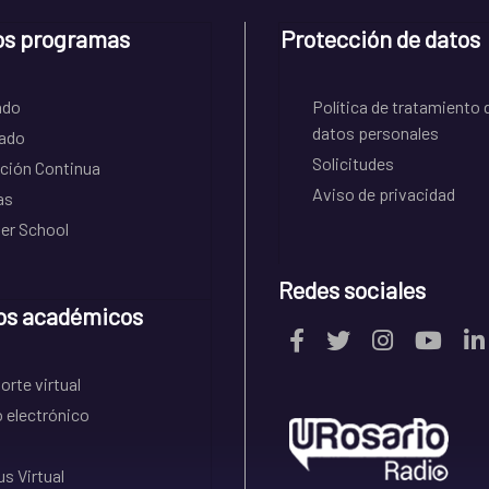
os programas
Protección de datos
ado
Política de tratamiento 
datos personales
ado
Solicitudes
ción Continua
Aviso de privacidad
as
r School
Redes sociales
os académicos
rte virtual
 electrónico
s Virtual