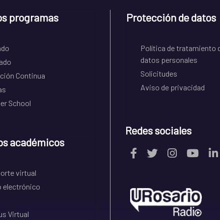
os programas
Protección de datos
ado
Política de tratamiento 
datos personales
ado
Solicitudes
ción Continua
Aviso de privacidad
as
r School
Redes sociales
os académicos
rte virtual
 electrónico
s Virtual