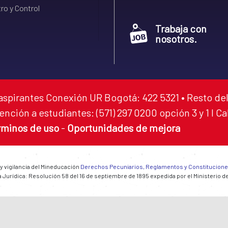
ro y Control
Trabaja con
nosotros.
aspirantes Conexión UR Bogotá: 422 5321 • Resto del
ención a estudiantes: (571) 297 0200 opción 3 y 1 I C
rminos de uso
-
Oportunidades de mejora
 y vigilancia del Mineducación
Derechos Pecuniarios, Reglamentos y Constitucion
 Jurídica: Resolución 58 del 16 de septiembre de 1895 expedida por el Ministerio d