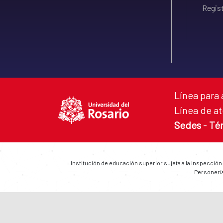
Regist
Línea para 
Línea de at
Sedes
-
Té
Institución de educación superior sujeta a la inspección
Personería