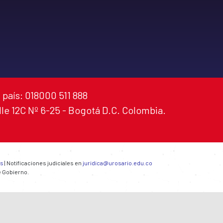
 país: 018000 511 888
alle 12C Nº 6-25 - Bogotá D.C. Colombia.
es
| Notificaciones judiciales en
juridica@urosario.edu.co
e Gobierno.