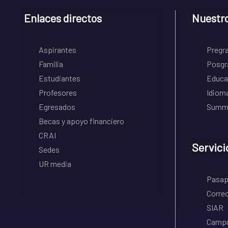
Enlaces directos
Nuestr
Aspirantes
Pregr
Familia
Posgr
Estudiantes
Educa
Profesores
Idiom
Egresados
Summe
Becas y apoyo financiero
CRAI
Servici
Sedes
UR media
Pasapo
Correo
SIAR
Campu