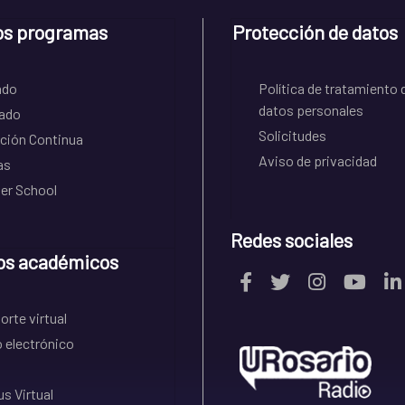
os programas
Protección de datos
ado
Política de tratamiento 
datos personales
ado
Solicitudes
ción Continua
Aviso de privacidad
as
r School
Redes sociales
os académicos
rte virtual
 electrónico
s Virtual