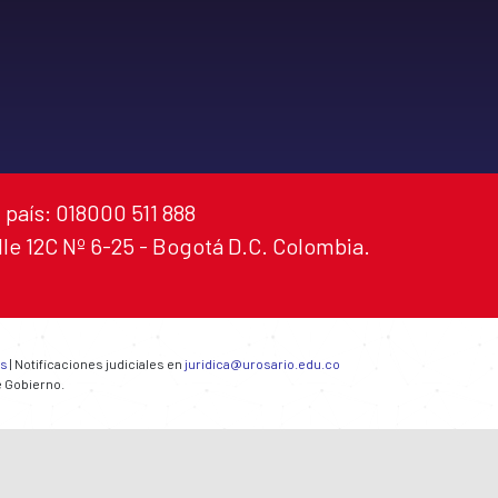
 país: 018000 511 888
alle 12C Nº 6-25 - Bogotá D.C. Colombia.
es
| Notificaciones judiciales en
juridica@urosario.edu.co
e Gobierno.