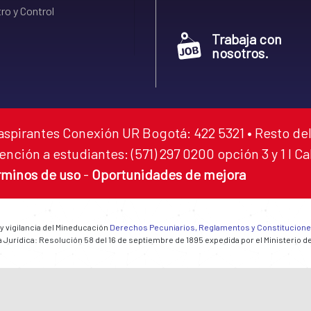
ro y Control
Trabaja con
nosotros.
aspirantes Conexión UR Bogotá: 422 5321 • Resto del
ención a estudiantes: (571) 297 0200 opción 3 y 1 I C
rminos de uso
-
Oportunidades de mejora
 y vigilancia del Mineducación
Derechos Pecuniarios, Reglamentos y Constitucion
 Jurídica: Resolución 58 del 16 de septiembre de 1895 expedida por el Ministerio d