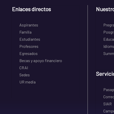
Enlaces directos
Nuestr
Aspirantes
Pregr
Familia
Posgr
Estudiantes
Educa
Profesores
Idiom
Egresados
Summe
Becas y apoyo financiero
CRAI
Servici
Sedes
UR media
Pasapo
Correo
SIAR
Campu