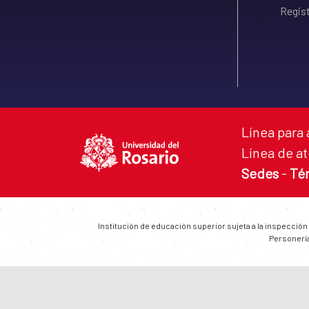
Regist
Línea para 
Línea de at
Sedes
-
Té
Institución de educación superior sujeta a la inspección
Personería