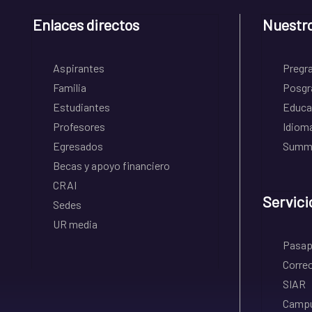
Enlaces directos
Nuestr
Aspirantes
Pregr
Familia
Posgr
Estudiantes
Educa
Profesores
Idiom
Egresados
Summe
Becas y apoyo financiero
CRAI
Servici
Sedes
UR media
Pasapo
Correo
SIAR
Campu