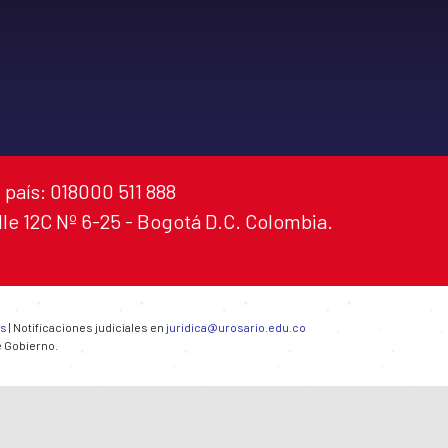
 país: 018000 511 888
alle 12C Nº 6-25 - Bogotá D.C. Colombia.
es
| Notificaciones judiciales en
juridica@urosario.edu.co
e Gobierno.