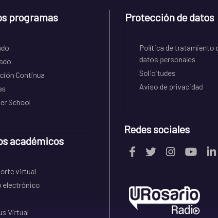
os programas
Protección de datos
ado
Política de tratamiento 
datos personales
ado
Solicitudes
ción Continua
Aviso de privacidad
as
r School
Redes sociales
os académicos
rte virtual
 electrónico
s Virtual