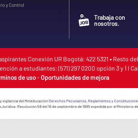
ro y Control
Trabaja con
nosotros.
aspirantes Conexión UR Bogotá: 422 5321 • Resto del
ención a estudiantes: (571) 297 0200 opción 3 y 1 I C
rminos de uso
-
Oportunidades de mejora
 y vigilancia del Mineducación
Derechos Pecuniarios, Reglamentos y Constitucion
 Jurídica: Resolución 58 del 16 de septiembre de 1895 expedida por el Ministerio d