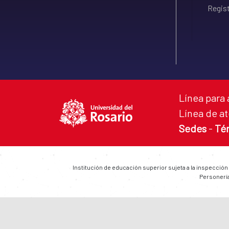
Regist
Línea para 
Línea de at
Sedes
-
Té
Institución de educación superior sujeta a la inspección
Personería