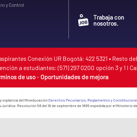
ro y Control
Trabaja con
nosotros.
aspirantes Conexión UR Bogotá: 422 5321 • Resto del
ención a estudiantes: (571) 297 0200 opción 3 y 1 I C
rminos de uso
-
Oportunidades de mejora
 y vigilancia del Mineducación
Derechos Pecuniarios, Reglamentos y Constitucion
 Jurídica: Resolución 58 del 16 de septiembre de 1895 expedida por el Ministerio d