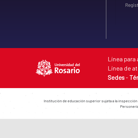
Regist
Línea para 
Línea de at
Sedes
-
Té
Institución de educación superior sujeta a la inspección
Personería