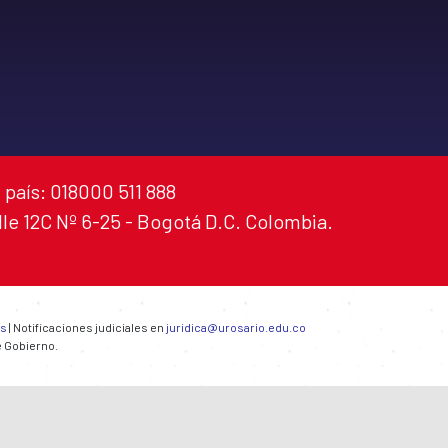
 país: 018000 511 888
alle 12C Nº 6-25 - Bogotá D.C. Colombia.
es
| Notificaciones judiciales en
juridica@urosario.edu.co
e Gobierno.