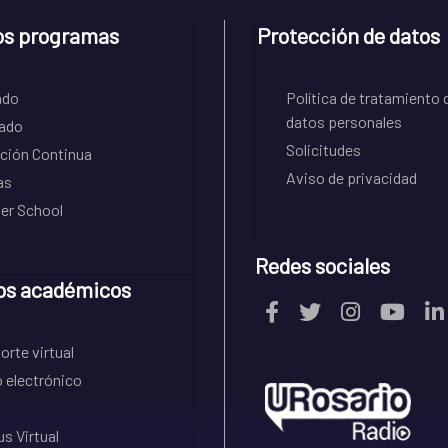
os programas
Protección de datos
ado
Política de tratamiento 
datos personales
ado
Solicitudes
ción Continua
Aviso de privacidad
as
r School
Redes sociales
os académicos
rte virtual
 electrónico
s Virtual