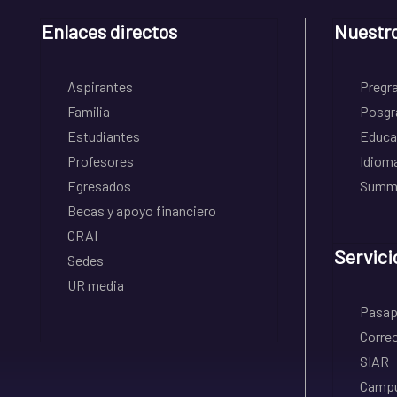
Enlaces directos
Nuestr
Aspirantes
Pregr
Familia
Posgr
Estudiantes
Educa
Profesores
Idiom
Egresados
Summe
Becas y apoyo financiero
CRAI
Servici
Sedes
UR media
Pasapo
Correo
SIAR
Campu