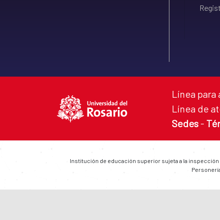
Regist
Línea para 
Línea de at
Sedes
-
Té
Institución de educación superior sujeta a la inspección
Personería