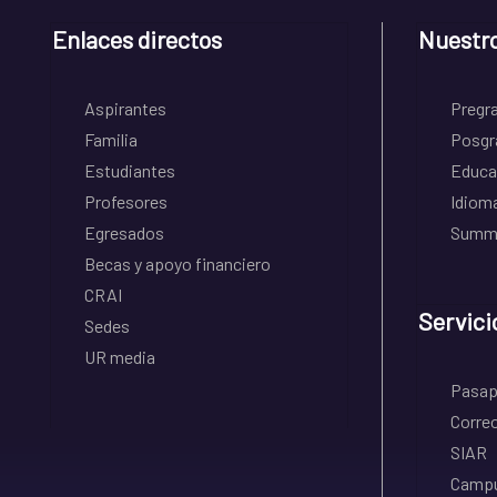
Enlaces directos
Nuestr
Aspirantes
Pregr
Familia
Posgr
Estudiantes
Educa
Profesores
Idiom
Egresados
Summe
Becas y apoyo financiero
CRAI
Servici
Sedes
UR media
Pasapo
Correo
SIAR
Campu