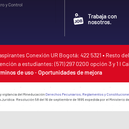
ro y Control
Trabaja con
nosotros.
aspirantes Conexión UR Bogotá: 422 5321 • Resto del
ención a estudiantes: (571) 297 0200 opción 3 y 1 I C
rminos de uso
-
Oportunidades de mejora
 y vigilancia del Mineducación
Derechos Pecuniarios, Reglamentos y Constitucion
 Jurídica: Resolución 58 del 16 de septiembre de 1895 expedida por el Ministerio d