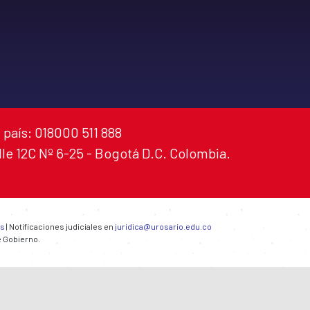
 país: 018000 511 888
alle 12C Nº 6-25 - Bogotá D.C. Colombia.
es
| Notificaciones judiciales en
juridica@urosario.edu.co
e Gobierno.