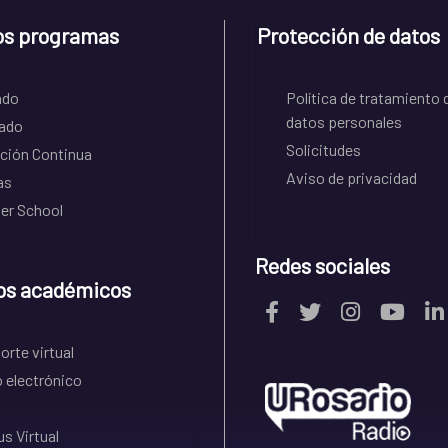
os programas
Protección de datos
ado
Política de tratamiento 
datos personales
ado
Solicitudes
ción Continua
Aviso de privacidad
as
r School
Redes sociales
os académicos
rte virtual
 electrónico
s Virtual