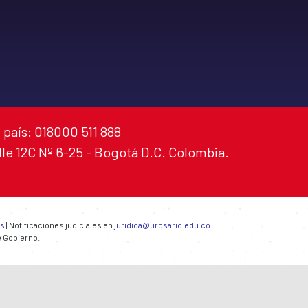
 país: 018000 511 888
alle 12C Nº 6-25 - Bogotá D.C. Colombia.
es
| Notificaciones judiciales en
juridica@urosario.edu.co
e Gobierno.