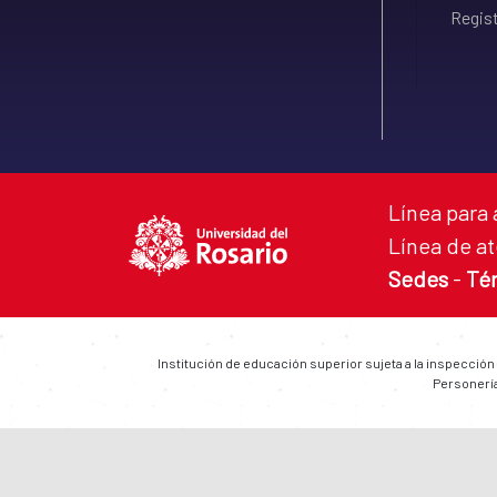
Regist
Línea para 
Línea de at
Sedes
-
Té
Institución de educación superior sujeta a la inspección
Personería