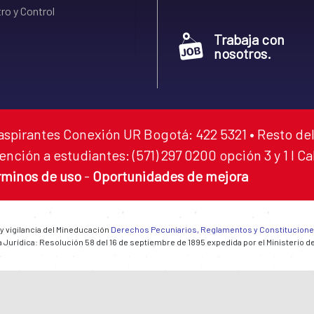
ro y Control
Trabaja con
nosotros.
aspirantes Conexión UR Bogotá: 422 5321 • Resto del
ención a estudiantes: (571) 297 0200 opción 3 y 1 I C
rminos de uso
-
Oportunidades de mejora
 y vigilancia del Mineducación
Derechos Pecuniarios, Reglamentos y Constitucion
 Jurídica: Resolución 58 del 16 de septiembre de 1895 expedida por el Ministerio d