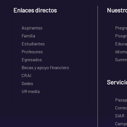
Enlaces directos
Nuestr
Aspirantes
Pregr
Familia
Posgr
Estudiantes
Educa
Profesores
Idiom
Egresados
Summe
Becas y apoyo financiero
CRAI
Servici
Sedes
UR media
Pasapo
Correo
SIAR
Campu