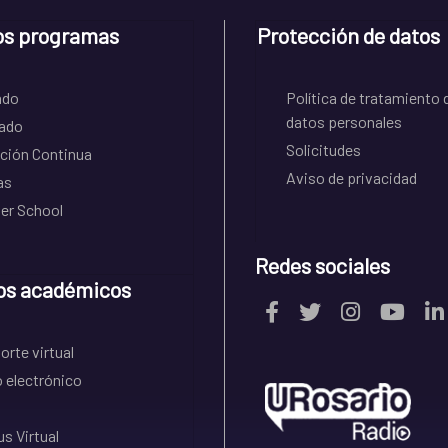
os programas
Protección de datos
ado
Política de tratamiento 
datos personales
ado
Solicitudes
ción Continua
Aviso de privacidad
as
r School
Redes sociales
os académicos
rte virtual
 electrónico
s Virtual