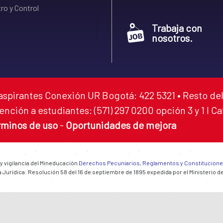
ro y Control
Trabaja con
nosotros.
aspirantes Conexión UR Bogotá: 422 5321 • Resto del
ención a estudiantes: (571) 297 0200 opción 3 y 1 I C
rminos de uso
-
Oportunidades de mejora
 y vigilancia del Mineducación
Derechos Pecuniarios, Reglamentos y Constitucion
 Jurídica: Resolución 58 del 16 de septiembre de 1895 expedida por el Ministerio d