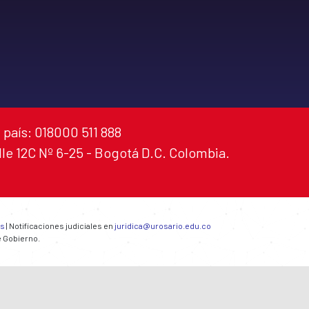
 país: 018000 511 888
alle 12C Nº 6-25 - Bogotá D.C. Colombia.
es
| Notificaciones judiciales en
juridica@urosario.edu.co
e Gobierno.