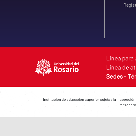
Regist
Línea para 
Línea de at
Sedes
-
Té
Institución de educación superior sujeta a la inspección
Personería