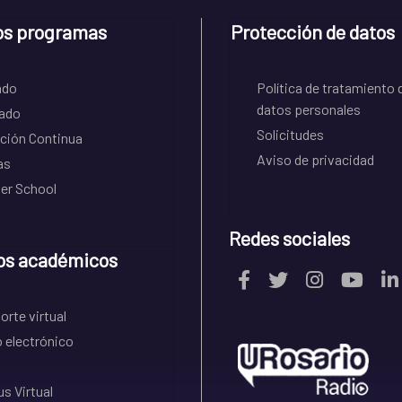
os programas
Protección de datos
ado
Política de tratamiento 
datos personales
ado
Solicitudes
ción Continua
Aviso de privacidad
as
r School
Redes sociales
os académicos
rte virtual
 electrónico
s Virtual