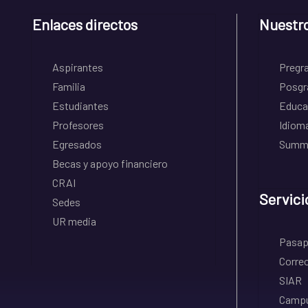
Enlaces directos
Nuestr
Aspirantes
Pregr
Familia
Posgr
Estudiantes
Educa
Profesores
Idiom
Egresados
Summe
Becas y apoyo financiero
CRAI
Servici
Sedes
UR media
Pasapo
Correo
SIAR
Campu