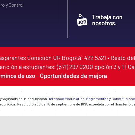
ro y Control
Trabaja con
nosotros.
aspirantes Conexión UR Bogotá: 422 5321 • Resto del
ención a estudiantes: (571) 297 0200 opción 3 y 1 I C
rminos de uso
-
Oportunidades de mejora
 y vigilancia del Mineducación
Derechos Pecuniarios, Reglamentos y Constitucion
 Jurídica: Resolución 58 del 16 de septiembre de 1895 expedida por el Ministerio d