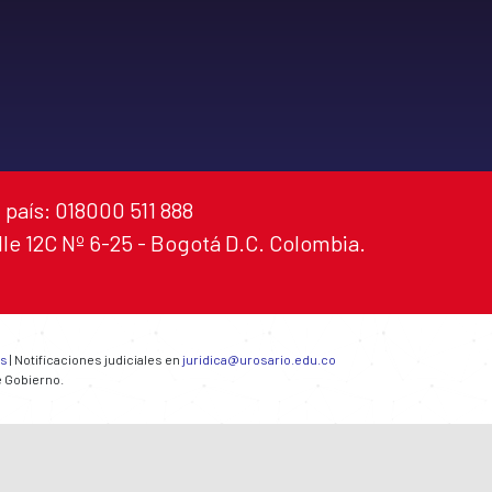
 país: 018000 511 888
alle 12C Nº 6-25 - Bogotá D.C. Colombia.
es
| Notificaciones judiciales en
juridica@urosario.edu.co
e Gobierno.