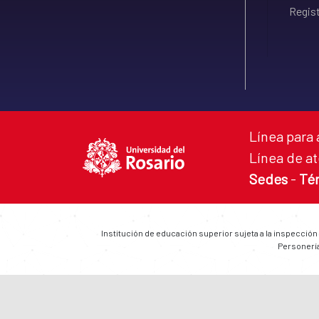
Regist
Línea para 
Línea de at
Sedes
-
Té
Institución de educación superior sujeta a la inspección
Personería