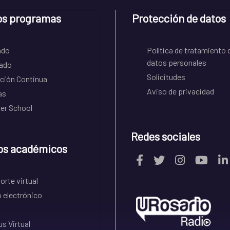
os programas
Protección de datos
ado
Política de tratamiento 
datos personales
ado
Solicitudes
ción Continua
Aviso de privacidad
as
r School
Redes sociales
os académicos
rte virtual
 electrónico
s Virtual