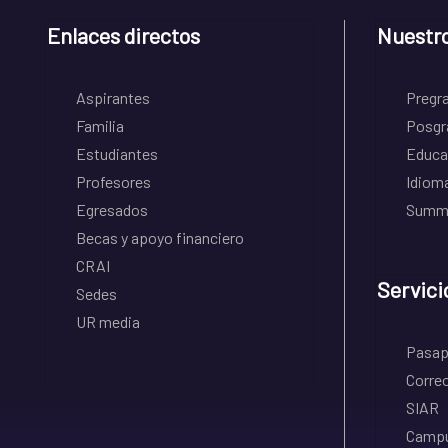
Enlaces directos
Nuestr
Aspirantes
Pregr
Familia
Posgr
Estudiantes
Educa
Profesores
Idiom
Egresados
Summe
Becas y apoyo financiero
CRAI
Servici
Sedes
UR media
Pasapo
Correo
SIAR
Campu