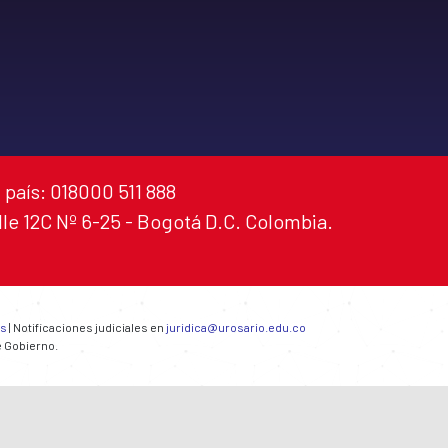
 país: 018000 511 888
alle 12C Nº 6-25 - Bogotá D.C. Colombia.
es
| Notificaciones judiciales en
juridica@urosario.edu.co
e Gobierno.