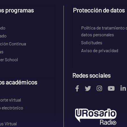
os programas
Protección de datos
ado
Política de tratamiento 
datos personales
ado
Solicitudes
ción Continua
Aviso de privacidad
as
r School
Redes sociales
os académicos
rte virtual
 electrónico
s Virtual