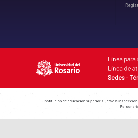
Regist
Línea para 
Línea de at
Sedes
-
Té
Institución de educación superior sujeta a la inspección
Personería