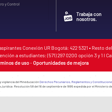
ro y Control
Trabaja con
nosotros.
aspirantes Conexión UR Bogotá: 422 5321 • Resto del
ención a estudiantes: (571) 297 0200 opción 3 y 1 I C
rminos de uso
-
Oportunidades de mejora
 y vigilancia del Mineducación
Derechos Pecuniarios, Reglamentos y Constitucion
 Jurídica: Resolución 58 del 16 de septiembre de 1895 expedida por el Ministerio d