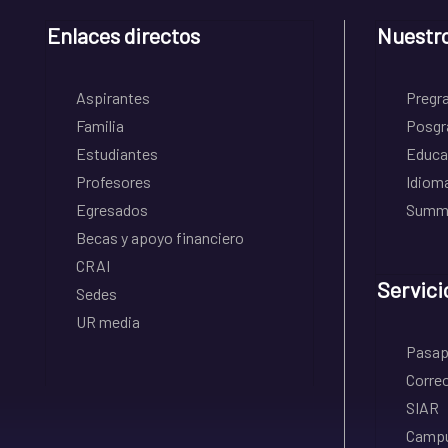
Enlaces directos
Nuestr
Aspirantes
Pregr
Familia
Posgr
Estudiantes
Educa
Profesores
Idiom
Egresados
Summe
Becas y apoyo financiero
CRAI
Servici
Sedes
UR media
Pasapo
Correo
SIAR
Campu