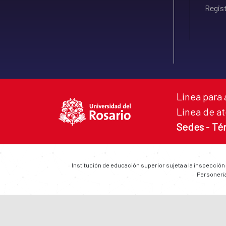
Regist
Línea para 
Línea de at
Sedes
-
Té
Institución de educación superior sujeta a la inspección
Personería