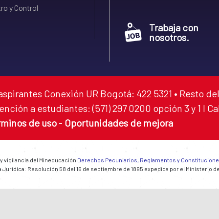
ro y Control
Trabaja con
nosotros.
aspirantes Conexión UR Bogotá: 422 5321 • Resto del
ención a estudiantes: (571) 297 0200 opción 3 y 1 I C
rminos de uso
-
Oportunidades de mejora
 y vigilancia del Mineducación
Derechos Pecuniarios, Reglamentos y Constitucion
 Jurídica: Resolución 58 del 16 de septiembre de 1895 expedida por el Ministerio d