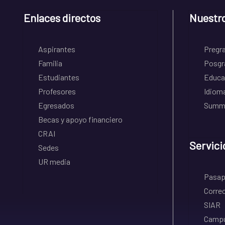
Enlaces directos
Nuestr
Aspirantes
Pregr
Familia
Posgr
Estudiantes
Educa
Profesores
Idiom
Egresados
Summe
Becas y apoyo financiero
CRAI
Servici
Sedes
UR media
Pasapo
Correo
SIAR
Campu