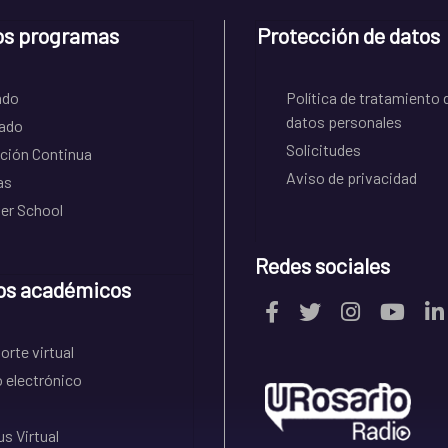
os programas
Protección de datos
ado
Política de tratamiento 
datos personales
ado
Solicitudes
ción Continua
Aviso de privacidad
as
r School
Redes sociales
os académicos
rte virtual
 electrónico
s Virtual