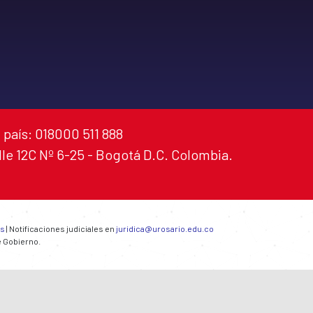
 país: 018000 511 888
alle 12C Nº 6-25 - Bogotá D.C. Colombia.
es
| Notificaciones judiciales en
juridica@urosario.edu.co
e Gobierno.