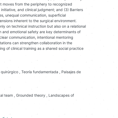
ent moves from the periphery to recognized
nitiative, and clinical judgment; and (3) Barriers
hies, unequal communication, superficial
tensions inherent to the surgical environment.
ly on technical instruction but also on a relational
n and emotional safety are key determinants of
 clear communication, intentional mentoring
tations can strengthen collaboration in the
ng of clinical training as a shared social practice
 quirúrgico
,
Teoría fundamentada
,
Paisajes de
cal team
,
Grounded theory
,
Landscapes of