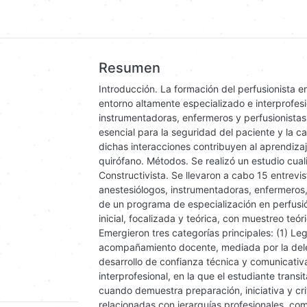
Resumen
Introducción. La formación del perfusionista en
entorno altamente especializado e interprofes
instrumentadoras, enfermeros y perfusionistas
esencial para la seguridad del paciente y la c
dichas interacciones contribuyen al aprendizaj
quirófano. Métodos. Se realizó un estudio cua
Constructivista. Se llevaron a cabo 15 entrevi
anestesiólogos, instrumentadoras, enfermeros,
de un programa de especialización en perfusión
inicial, focalizada y teórica, con muestreo te
Emergieron tres categorías principales: (1) Le
acompañamiento docente, mediada por la dele
desarrollo de confianza técnica y comunicativ
interprofesional, en la que el estudiante transi
cuando demuestra preparación, iniciativa y crite
relacionadas con jerarquías profesionales, com