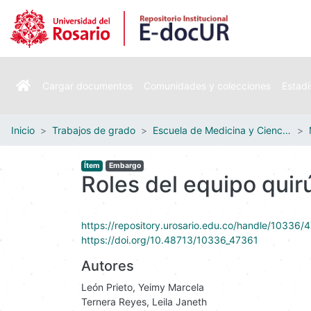
Cargar documentos
Comunidades y colecciones
Estadí
Inicio
Trabajos de grado
Escuela de Medicina y Ciencias de la Salud
Ítem
Embargo
Roles del equipo quir
https://repository.urosario.edu.co/handle/10336/
https://doi.org/10.48713/10336_47361
Autores
León Prieto, Yeimy Marcela
Ternera Reyes, Leila Janeth