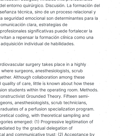
del entorno quirúrgico. Discusión. La formación del
eñanza técnica, sino de un proceso relacional y
la seguridad emocional son determinantes para la
comunicación clara, estrategias de
rofesionales significativas puede fortalecer la
invitan a repensar la formación clínica como una
dquisición individual de habilidades.
ardiovascular surgery takes place in a highly
, where surgeons, anesthesiologists, scrub
ogether. Although collaboration among these
d quality of care, little is known about how these
fusion students within the operating room. Methods.
onstructivist Grounded Theory. Fifteen semi-
rgeons, anesthesiologists, scrub technicians,
graduates of a perfusion specialization program.
eoretical coding, with theoretical sampling and
gories emerged: (1) Progressive legitimation of
mediated by the gradual delegation of
ical and communicative trust; (2) Acceptance by