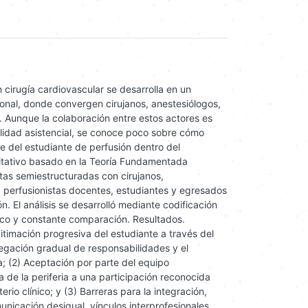
 cirugía cardiovascular se desarrolla en un
ional, donde convergen cirujanos, anestesiólogos,
. Aunque la colaboración entre estos actores es
alidad asistencial, se conoce poco sobre cómo
e del estudiante de perfusión dentro del
litativo basado en la Teoría Fundamentada
stas semiestructuradas con cirujanos,
 perfusionistas docentes, estudiantes y egresados
. El análisis se desarrolló mediante codificación
órico y constante comparación. Resultados.
gitimación progresiva del estudiante a través del
gación gradual de responsabilidades y el
a; (2) Aceptación por parte del equipo
ta de la periferia a una participación reconocida
rio clínico; y (3) Barreras para la integración,
unicación desigual, vínculos interprofesionales