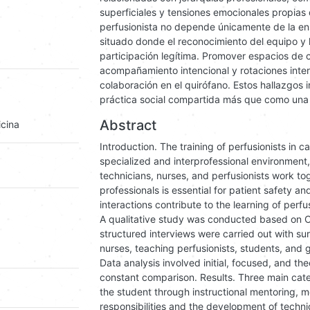
superficiales y tensiones emocionales propias 
perfusionista no depende únicamente de la ens
situado donde el reconocimiento del equipo y 
participación legítima. Promover espacios de 
acompañamiento intencional y rotaciones interp
colaboración en el quirófano. Estos hallazgos 
práctica social compartida más que como una a
Abstract
icina
Introduction. The training of perfusionists in c
specialized and interprofessional environment
technicians, nurses, and perfusionists work t
professionals is essential for patient safety an
interactions contribute to the learning of per
A qualitative study was conducted based on C
structured interviews were carried out with su
nurses, teaching perfusionists, students, and 
Data analysis involved initial, focused, and th
constant comparison. Results. Three main cate
the student through instructional mentoring, 
responsibilities and the development of techn