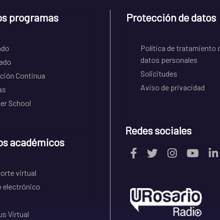
os programas
Protección de datos
ado
Política de tratamiento 
datos personales
ado
Solicitudes
ción Continua
Aviso de privacidad
as
r School
Redes sociales
os académicos
rte virtual
 electrónico
s Virtual