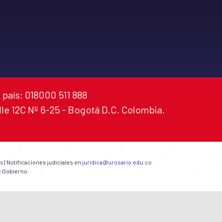
 país: 018000 511 888
alle 12C Nº 6-25 - Bogotá D.C. Colombia.
es
| Notificaciones judiciales en
juridica@urosario.edu.co
e Gobierno.