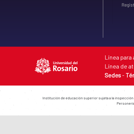
Regist
Línea para 
Línea de at
Sedes
-
Té
Institución de educación superior sujeta a la inspección
Personería