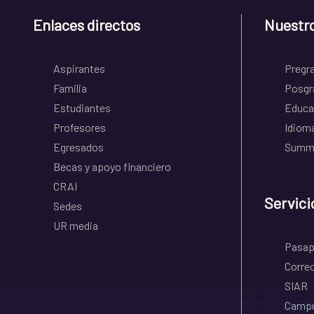
Enlaces directos
Nuestr
Aspirantes
Pregr
Familia
Posgr
Estudiantes
Educa
Profesores
Idiom
Egresados
Summe
Becas y apoyo financiero
CRAI
Servici
Sedes
UR media
Pasapo
Correo
SIAR
Campu