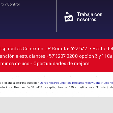
ro y Control
Trabaja con
nosotros.
aspirantes Conexión UR Bogotá: 422 5321 • Resto del
ención a estudiantes: (571) 297 0200 opción 3 y 1 I C
rminos de uso
-
Oportunidades de mejora
 y vigilancia del Mineducación
Derechos Pecuniarios, Reglamentos y Constitucion
 Jurídica: Resolución 58 del 16 de septiembre de 1895 expedida por el Ministerio d