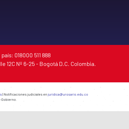
 país: 018000 511 888
alle 12C Nº 6-25 - Bogotá D.C. Colombia.
es
| Notificaciones judiciales en
juridica@urosario.edu.co
e Gobierno.