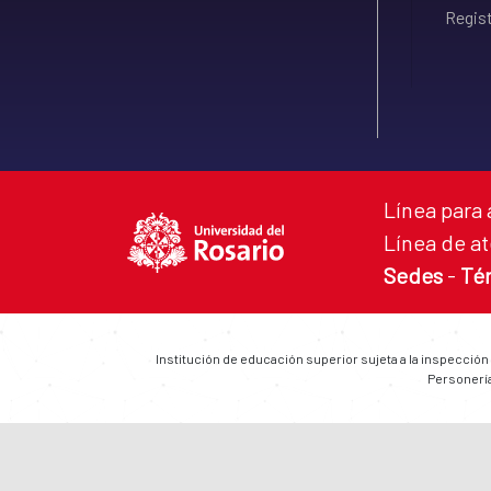
Regist
Línea para 
Línea de at
Sedes
-
Té
Institución de educación superior sujeta a la inspección
Personería