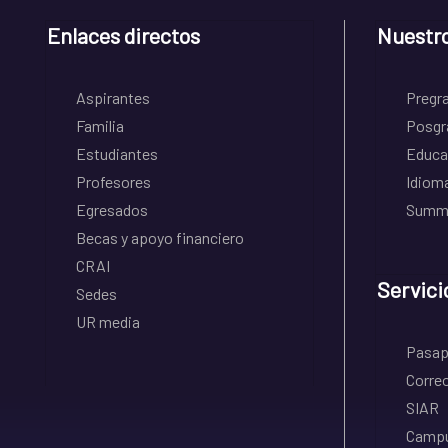
Enlaces directos
Nuestr
Aspirantes
Pregr
Familia
Posgr
Estudiantes
Educa
Profesores
Idiom
Egresados
Summe
Becas y apoyo financiero
CRAI
Servici
Sedes
UR media
Pasapo
Correo
SIAR
Campu