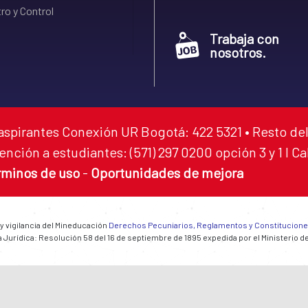
ro y Control
Trabaja con
nosotros.
aspirantes Conexión UR Bogotá: 422 5321 • Resto del
ención a estudiantes: (571) 297 0200 opción 3 y 1 I C
rminos de uso
-
Oportunidades de mejora
 y vigilancia del Mineducación
Derechos Pecuniarios, Reglamentos y Constitucion
 Jurídica: Resolución 58 del 16 de septiembre de 1895 expedida por el Ministerio d