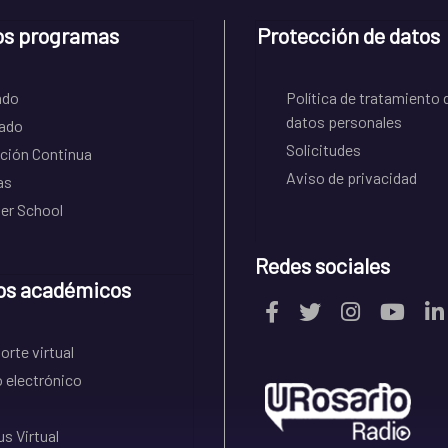
os programas
Protección de datos
ado
Política de tratamiento 
datos personales
ado
Solicitudes
ción Continua
Aviso de privacidad
as
r School
Redes sociales
os académicos
rte virtual
 electrónico
s Virtual