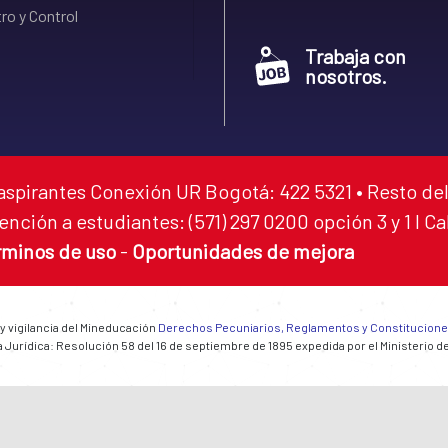
ro y Control
Trabaja con
nosotros.
aspirantes Conexión UR Bogotá: 422 5321 • Resto del
ención a estudiantes: (571) 297 0200 opción 3 y 1 I C
rminos de uso
-
Oportunidades de mejora
 y vigilancia del Mineducación
Derechos Pecuniarios, Reglamentos y Constitucion
 Jurídica: Resolución 58 del 16 de septiembre de 1895 expedida por el Ministerio d