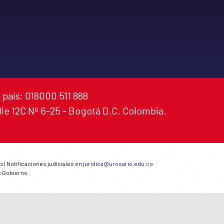
 país: 018000 511 888
alle 12C Nº 6-25 - Bogotá D.C. Colombia.
es
| Notificaciones judiciales en
juridica@urosario.edu.co
e Gobierno.