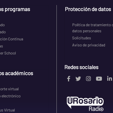
os programas
Protección de datos
ado
Política de tratamiento 
datos personales
ado
Solicitudes
ción Continua
Aviso de privacidad
as
r School
Redes sociales
os académicos
rte virtual
 electrónico
s Virtual