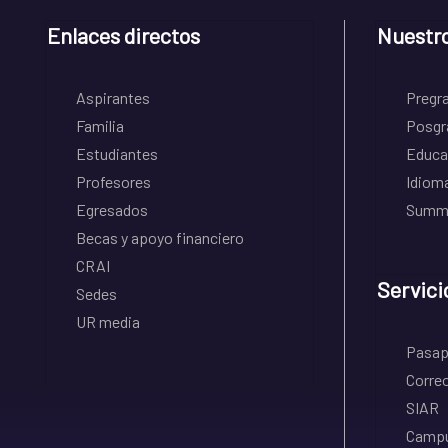
Enlaces directos
Nuestr
Aspirantes
Pregr
Familia
Posgr
Estudiantes
Educa
Profesores
Idiom
Egresados
Summe
Becas y apoyo financiero
CRAI
Servici
Sedes
UR media
Pasapo
Correo
SIAR
Campu