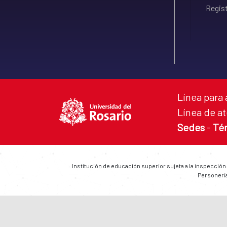
Regist
Línea para 
Línea de at
Sedes
-
Té
Institución de educación superior sujeta a la inspección
Personería