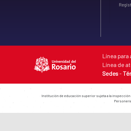
Regist
Línea para 
Línea de at
Sedes
-
Té
Institución de educación superior sujeta a la inspección
Personería