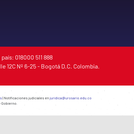
 país: 018000 511 888
alle 12C Nº 6-25 - Bogotá D.C. Colombia.
es
| Notificaciones judiciales en
juridica@urosario.edu.co
e Gobierno.