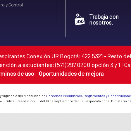
ro y Control
Trabaja con
nosotros.
aspirantes Conexión UR Bogotá: 422 5321 • Resto del
ención a estudiantes: (571) 297 0200 opción 3 y 1 I C
rminos de uso
-
Oportunidades de mejora
 y vigilancia del Mineducación
Derechos Pecuniarios, Reglamentos y Constitucion
 Jurídica: Resolución 58 del 16 de septiembre de 1895 expedida por el Ministerio d