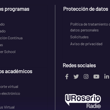
os programas
Protección de datos
ado
Política de tratamiento 
datos personales
ado
Solicitudes
ción Continua
Aviso de privacidad
as
r School
Redes sociales
os académicos
rte virtual
 electrónico
s Virtual