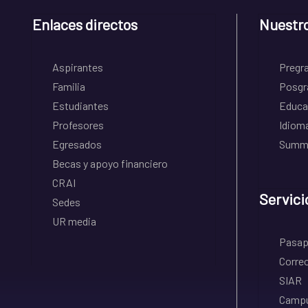
Enlaces directos
Nuestr
Aspirantes
Pregr
Familia
Posgr
Estudiantes
Educa
Profesores
Idiom
Egresados
Summe
Becas y apoyo financiero
CRAI
Servici
Sedes
UR media
Pasapo
Correo
SIAR
Campu