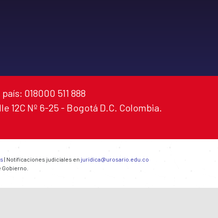
 país: 018000 511 888
alle 12C Nº 6-25 - Bogotá D.C. Colombia.
es
| Notificaciones judiciales en
juridica@urosario.edu.co
e Gobierno.