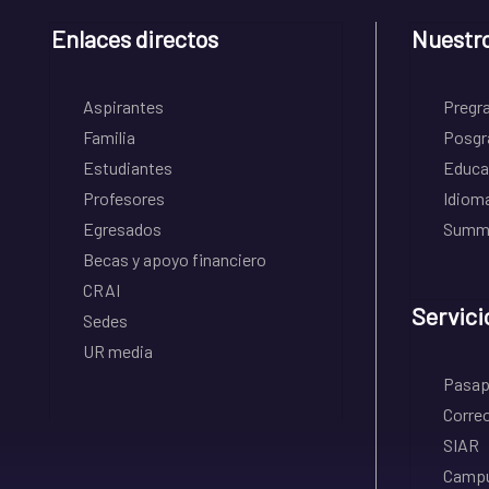
Enlaces directos
Nuestr
Aspirantes
Pregr
Familia
Posgr
Estudiantes
Educa
Profesores
Idiom
Egresados
Summe
Becas y apoyo financiero
CRAI
Servici
Sedes
UR media
Pasapo
Correo
SIAR
Campu