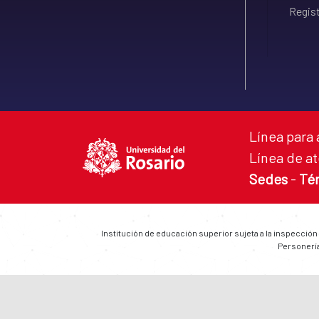
Regist
Línea para 
Línea de at
Sedes
-
Té
Institución de educación superior sujeta a la inspección
Personería