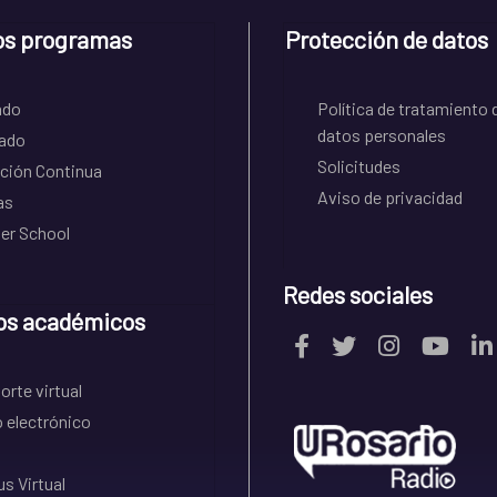
os programas
Protección de datos
ado
Política de tratamiento 
datos personales
ado
Solicitudes
ción Continua
Aviso de privacidad
as
r School
Redes sociales
os académicos
rte virtual
 electrónico
s Virtual