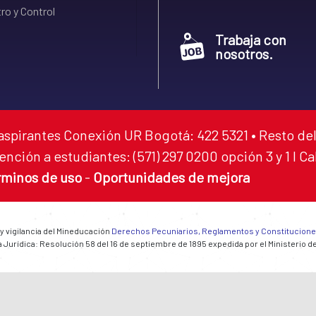
ro y Control
Trabaja con
nosotros.
aspirantes Conexión UR Bogotá: 422 5321 • Resto del
ención a estudiantes: (571) 297 0200 opción 3 y 1 I C
rminos de uso
-
Oportunidades de mejora
 y vigilancia del Mineducación
Derechos Pecuniarios, Reglamentos y Constitucion
 Jurídica: Resolución 58 del 16 de septiembre de 1895 expedida por el Ministerio d