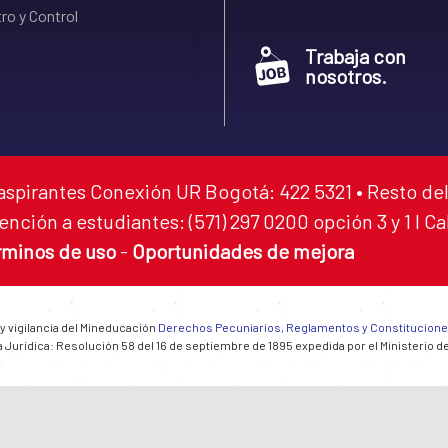
ro y Control
Trabaja con
nosotros.
aspirantes Conexión UR Bogotá: 422 5321 • Resto del
ención a estudiantes: (571) 297 0200 opción 3 y 1 I C
rminos de uso
-
Oportunidades de mejora
 y vigilancia del Mineducación
Derechos Pecuniarios, Reglamentos y Constitucion
 Jurídica: Resolución 58 del 16 de septiembre de 1895 expedida por el Ministerio d