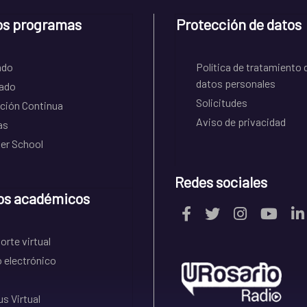
os programas
Protección de datos
ado
Política de tratamiento 
datos personales
ado
Solicitudes
ción Continua
Aviso de privacidad
as
r School
Redes sociales
os académicos
rte virtual
 electrónico
s Virtual