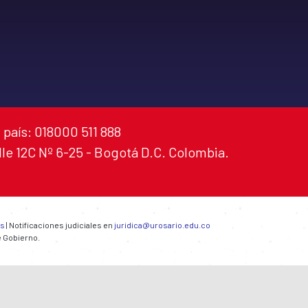
 país: 018000 511 888
alle 12C Nº 6-25 - Bogotá D.C. Colombia.
es
| Notificaciones judiciales en
juridica@urosario.edu.co
e Gobierno.