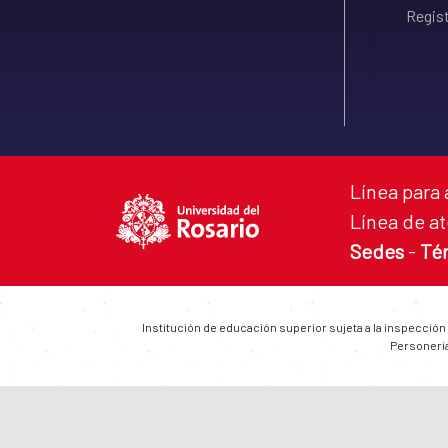
Regist
Línea para 
Línea de at
Sedes
-
Té
Institución de educación superior sujeta a la inspección
Personería