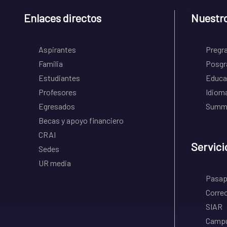
Enlaces directos
Nuestr
Aspirantes
Pregr
Familia
Posgr
Estudiantes
Educa
Profesores
Idiom
Egresados
Summe
Becas y apoyo financiero
CRAI
Servici
Sedes
UR media
Pasapo
Correo
SIAR
Campu