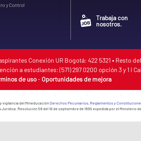
ro y Control
Trabaja con
nosotros.
aspirantes Conexión UR Bogotá: 422 5321 • Resto del
ención a estudiantes: (571) 297 0200 opción 3 y 1 I C
rminos de uso
-
Oportunidades de mejora
 y vigilancia del Mineducación
Derechos Pecuniarios, Reglamentos y Constitucion
 Jurídica: Resolución 58 del 16 de septiembre de 1895 expedida por el Ministerio d