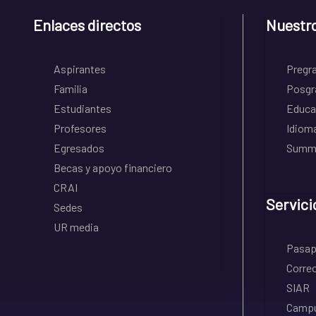
Enlaces directos
Nuestr
Aspirantes
Pregr
Familia
Posgr
Estudiantes
Educa
Profesores
Idiom
Egresados
Summe
Becas y apoyo financiero
CRAI
Servici
Sedes
UR media
Pasapo
Correo
SIAR
Campu