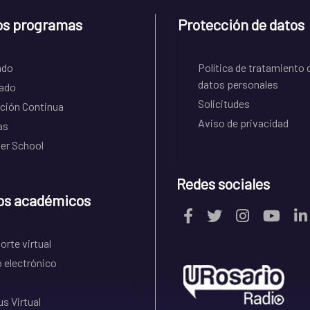
os programas
Protección de datos
ado
Política de tratamiento 
datos personales
ado
Solicitudes
ción Continua
Aviso de privacidad
as
r School
Redes sociales
os académicos
rte virtual
 electrónico
s Virtual