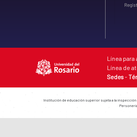
Regist
Línea para 
Línea de at
Sedes
-
Té
Institución de educación superior sujeta a la inspección
Personería