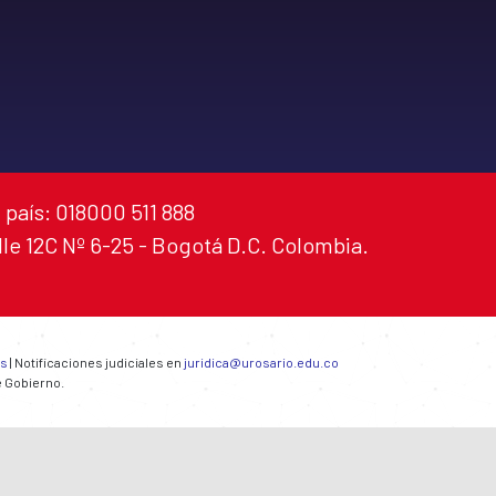
 país: 018000 511 888
alle 12C Nº 6-25 - Bogotá D.C. Colombia.
es
| Notificaciones judiciales en
juridica@urosario.edu.co
e Gobierno.