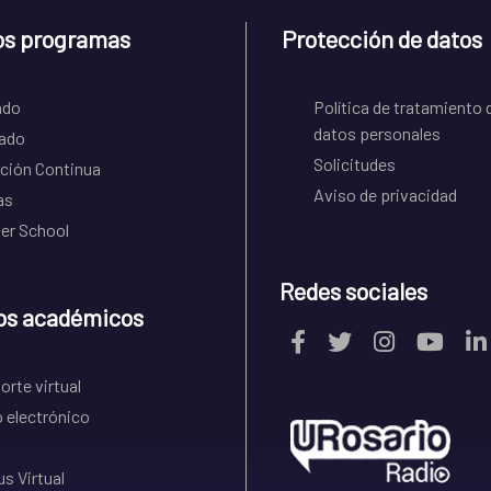
os programas
Protección de datos
ado
Política de tratamiento 
datos personales
ado
Solicitudes
ción Continua
Aviso de privacidad
as
r School
Redes sociales
os académicos
rte virtual
 electrónico
s Virtual