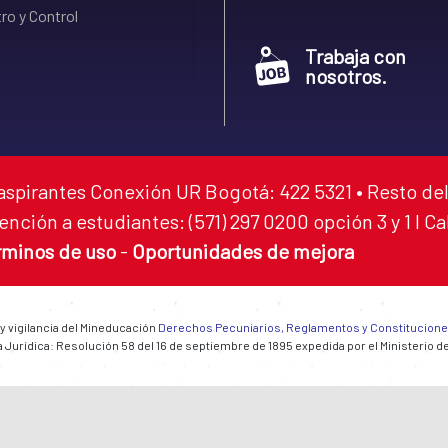
ro y Control
Trabaja con
nosotros.
aspirantes Conexión UR Bogotá: 422 5321 • Resto del
ención a estudiantes: (571) 297 0200 opción 3 y 1 I C
rminos de uso
-
Oportunidades de mejora
 y vigilancia del Mineducación
Derechos Pecuniarios, Reglamentos y Constitucion
 Jurídica: Resolución 58 del 16 de septiembre de 1895 expedida por el Ministerio d