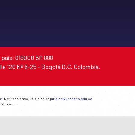
 país: 018000 511 888
alle 12C Nº 6-25 - Bogotá D.C. Colombia.
es
| Notificaciones judiciales en
juridica@urosario.edu.co
e Gobierno.