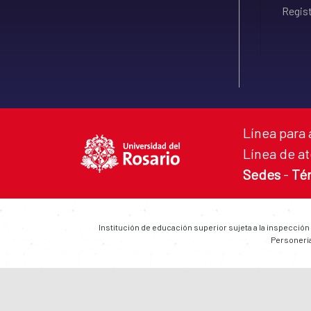
Regist
Línea para 
Línea de at
Sedes
-
Té
Institución de educación superior sujeta a la inspección
Personería