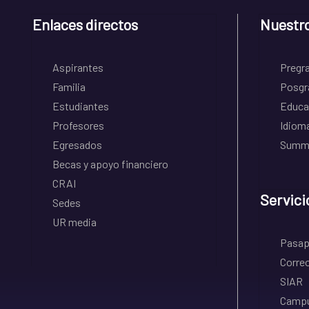
Enlaces directos
Nuestr
Aspirantes
Pregr
Familia
Posgr
Estudiantes
Educa
Profesores
Idiom
Egresados
Summe
Becas y apoyo financiero
CRAI
Servici
Sedes
UR media
Pasapo
Correo
SIAR
Campu