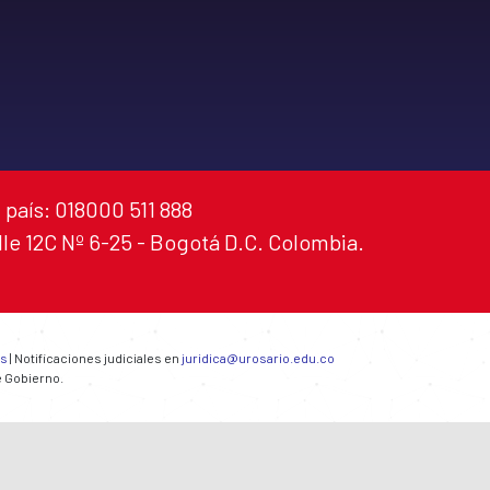
 país: 018000 511 888
alle 12C Nº 6-25 - Bogotá D.C. Colombia.
es
| Notificaciones judiciales en
juridica@urosario.edu.co
e Gobierno.