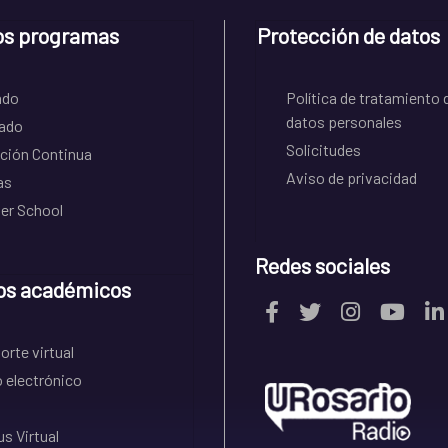
os programas
Protección de datos
ado
Política de tratamiento 
datos personales
ado
Solicitudes
ción Continua
Aviso de privacidad
as
r School
Redes sociales
os académicos
rte virtual
 electrónico
s Virtual