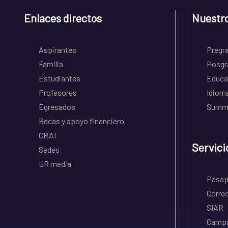
Enlaces directos
Nuestr
Aspirantes
Pregr
Familia
Posgr
Estudiantes
Educa
Profesores
Idiom
Egresados
Summe
Becas y apoyo financiero
CRAI
Servici
Sedes
UR media
Pasapo
Correo
SIAR
Campu