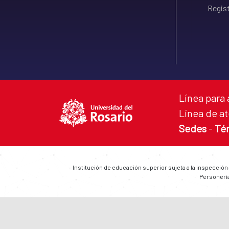
Regist
Línea para 
Línea de at
Sedes
-
Té
Institución de educación superior sujeta a la inspección
Personería