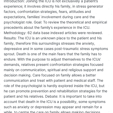
Introduction: Joining the ICU is not exclusively a patient’s
experience; it involves directly his family, in stress generator
factors, confrontation strategies, fears, attitudes and
expectations, families’ involvement during care and the
psychologist role. Goal: To review the theoretical and empirical
precedents about the family’s experience in the ICU.
Methodology: 62 data base indexed articles were reviewed.
Results: The ICU is an unknown place to the patient and his
family, therefore this surroundings stresses the anxiety,
depressive and in some cases post-traumatic stress symptoms
sprout. Death is one of the main fears that the family has to
endure. With the purpose to adjust themselves to the ICUs’
demands, relatives present confrontation strategies focused
mainly on communication, spiritual and religious support and
decision making. Care focused on family allows a better
communication and treat with patient and medical staff. The
role of the psychologist is hardly explored inside the ICU, but
he can promote prevention and rehabilitation strategies for the
patient and his relatives. Debate: It is important to take into
account that death in the ICU is a possibility, some symptoms
such as anxiety or depression may appear and remain for a
while, to centre the care on family allows making decisions