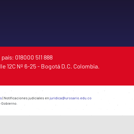
 país: 018000 511 888
alle 12C Nº 6-25 - Bogotá D.C. Colombia.
es
| Notificaciones judiciales en
juridica@urosario.edu.co
e Gobierno.