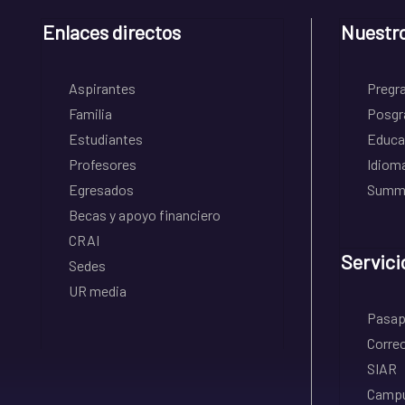
Enlaces directos
Nuestr
Aspirantes
Pregr
Familia
Posgr
Estudiantes
Educa
Profesores
Idiom
Egresados
Summe
Becas y apoyo financiero
CRAI
Servici
Sedes
UR media
Pasapo
Correo
SIAR
Campu