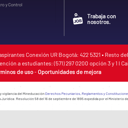
ro y Control
Trabaja con
nosotros.
aspirantes Conexión UR Bogotá: 422 5321 • Resto del
ención a estudiantes: (571) 297 0200 opción 3 y 1 I C
rminos de uso
-
Oportunidades de mejora
 y vigilancia del Mineducación
Derechos Pecuniarios, Reglamentos y Constitucion
 Jurídica: Resolución 58 del 16 de septiembre de 1895 expedida por el Ministerio d