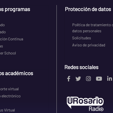
os programas
Protección de datos
ado
Política de tratamiento 
datos personales
ado
Solicitudes
ción Continua
Aviso de privacidad
as
r School
Redes sociales
os académicos
rte virtual
 electrónico
s Virtual