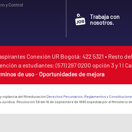
ro y Control
Trabaja con
nosotros.
aspirantes Conexión UR Bogotá: 422 5321 • Resto del
ención a estudiantes: (571) 297 0200 opción 3 y 1 I C
rminos de uso
-
Oportunidades de mejora
 y vigilancia del Mineducación
Derechos Pecuniarios, Reglamentos y Constitucion
 Jurídica: Resolución 58 del 16 de septiembre de 1895 expedida por el Ministerio d