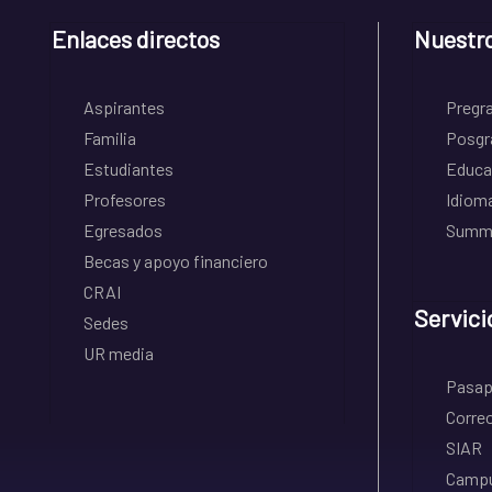
Enlaces directos
Nuestr
Aspirantes
Pregr
Familia
Posgr
Estudiantes
Educa
Profesores
Idiom
Egresados
Summe
Becas y apoyo financiero
CRAI
Servici
Sedes
UR media
Pasapo
Correo
SIAR
Campu