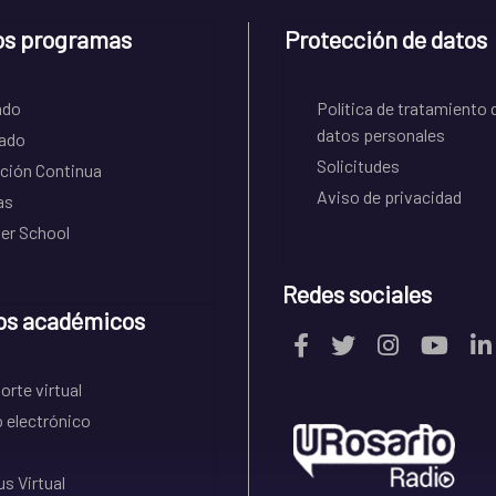
os programas
Protección de datos
ado
Política de tratamiento 
datos personales
ado
Solicitudes
ción Continua
Aviso de privacidad
as
r School
Redes sociales
os académicos
rte virtual
 electrónico
s Virtual