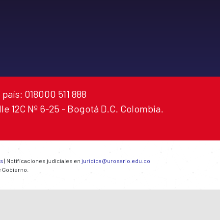
 país: 018000 511 888
alle 12C Nº 6-25 - Bogotá D.C. Colombia.
es
| Notificaciones judiciales en
juridica@urosario.edu.co
e Gobierno.