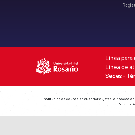
Regist
Línea para 
Línea de at
Sedes
-
Té
Institución de educación superior sujeta a la inspección
Personería