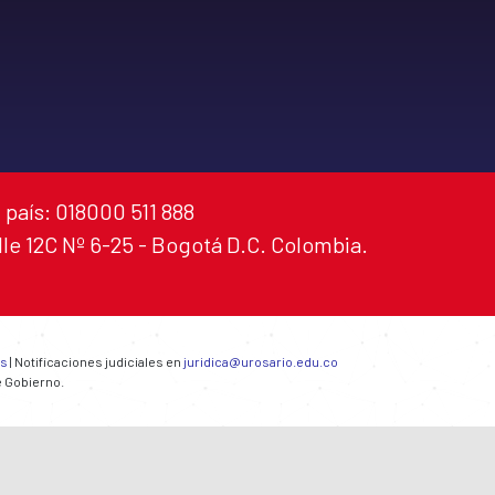
 país: 018000 511 888
alle 12C Nº 6-25 - Bogotá D.C. Colombia.
es
| Notificaciones judiciales en
juridica@urosario.edu.co
e Gobierno.