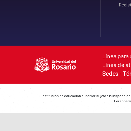
Regist
Línea para 
Línea de at
Sedes
-
Té
Institución de educación superior sujeta a la inspección
Personería