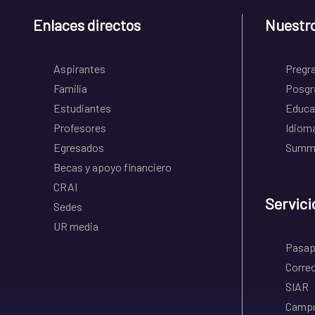
Enlaces directos
Nuestr
Aspirantes
Pregr
Familia
Posgr
Estudiantes
Educa
Profesores
Idiom
Egresados
Summe
Becas y apoyo financiero
CRAI
Servici
Sedes
UR media
Pasapo
Correo
SIAR
Campu