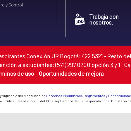
ro y Control
Trabaja con
nosotros.
aspirantes Conexión UR Bogotá: 422 5321 • Resto del
ención a estudiantes: (571) 297 0200 opción 3 y 1 I C
rminos de uso
-
Oportunidades de mejora
 y vigilancia del Mineducación
Derechos Pecuniarios, Reglamentos y Constitucion
 Jurídica: Resolución 58 del 16 de septiembre de 1895 expedida por el Ministerio d