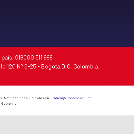
 país: 018000 511 888
alle 12C Nº 6-25 - Bogotá D.C. Colombia.
es
| Notificaciones judiciales en
juridica@urosario.edu.co
e Gobierno.