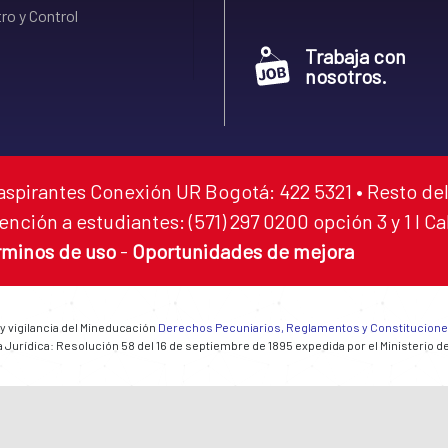
ro y Control
Trabaja con
nosotros.
aspirantes Conexión UR Bogotá: 422 5321 • Resto del
ención a estudiantes: (571) 297 0200 opción 3 y 1 I C
rminos de uso
-
Oportunidades de mejora
 y vigilancia del Mineducación
Derechos Pecuniarios, Reglamentos y Constitucion
 Jurídica: Resolución 58 del 16 de septiembre de 1895 expedida por el Ministerio d