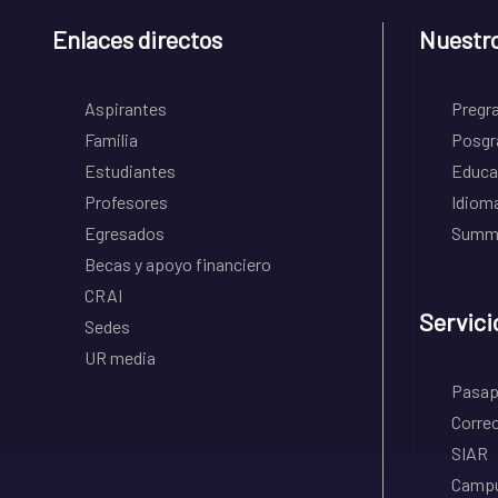
Enlaces directos
Nuestr
Aspirantes
Pregr
Familia
Posgr
Estudiantes
Educa
Profesores
Idiom
Egresados
Summe
Becas y apoyo financiero
CRAI
Servici
Sedes
UR media
Pasapo
Correo
SIAR
Campu