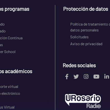
os programas
Protección de datos
ado
Política de tratamiento 
datos personales
ado
Solicitudes
ción Continua
Aviso de privacidad
as
r School
Redes sociales
os académicos
rte virtual
 electrónico
s Virtual