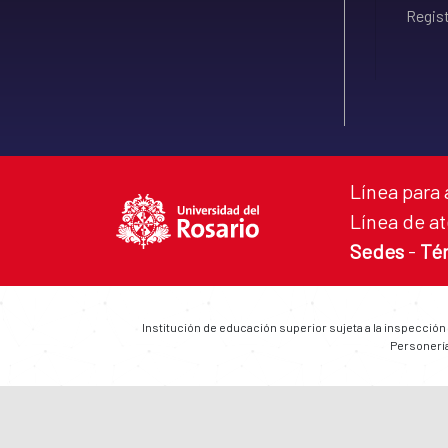
Regist
Línea para 
Línea de at
Sedes
-
Té
Institución de educación superior sujeta a la inspección
Personería